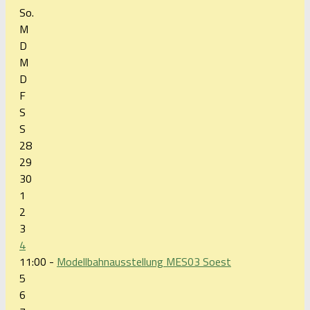
So.
M
D
M
D
F
S
S
28
29
30
1
2
3
4
11:00 -
Modellbahnausstellung MES03 Soest
5
6