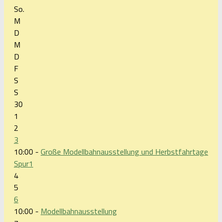
So.
M
D
M
D
F
S
S
30
1
2
3
10:00 -
Große Modellbahnausstellung und Herbstfahrtage
Spur1
4
5
6
10:00 -
Modellbahnausstellung